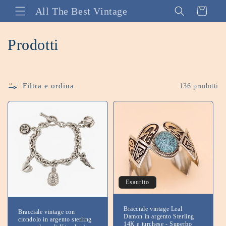
Vai
All The Best Vintage
Carrello
direttamente
ai contenuti
C
Prodotti
o
l
Filtra e ordina
136 prodotti
l
e
z
i
o
Esaurito
n
Bracciale vintage Leal
Bracciale vintage con
e
Damon in argento Sterling
ciondolo in argento sterling
14K e turchese - Superbo