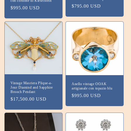
con cordone di Kieselstein
Prezzo
$795.00 USD
:
Prezzo
$995.00 USD
di
di
listino
listino
Vintage Masriera Plique-a-
Anello vintage OOAK
Jour Diamind and Sapphire
artigianale con topazio blu
Brooch Pendant
Prezzo
$995.00 USD
Prezzo
$17,500.00 USD
di
di
listino
listino