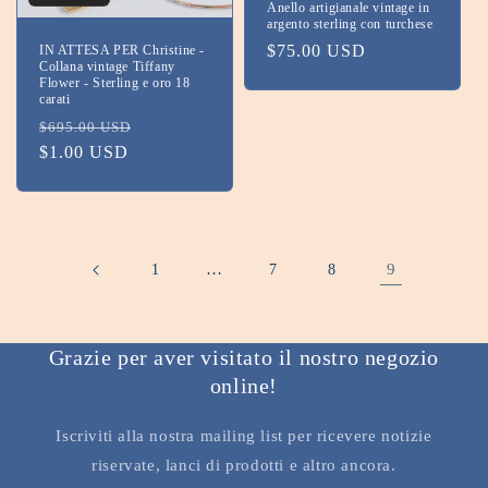
Anello artigianale vintage in
argento sterling con turchese
Prezzo
$75.00 USD
IN ATTESA PER Christine -
Collana vintage Tiffany
di
Flower - Sterling e oro 18
carati
listino
Prezzo
Prezzo
$695.00 USD
di
$1.00 USD
scontato
listino
…
9
1
7
8
Grazie per aver visitato il nostro negozio
online!
Iscriviti alla nostra mailing list per ricevere notizie
riservate, lanci di prodotti e altro ancora.